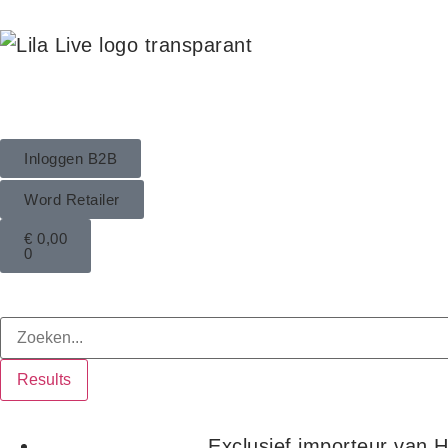
Inloggen B2B
Word Retailer
€
0,00
0
Results
Exclusief importeur van