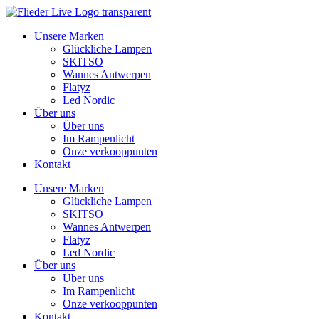
Zum
Inhalt
Unsere Marken
springen
Glückliche Lampen
SKITSO
Wannes Antwerpen
Flatyz
Led Nordic
Über uns
Über uns
Im Rampenlicht
Onze verkooppunten
Kontakt
Unsere Marken
Glückliche Lampen
SKITSO
Wannes Antwerpen
Flatyz
Led Nordic
Über uns
Über uns
Im Rampenlicht
Onze verkooppunten
Kontakt